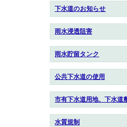
下水道のお知らせ
雨水浸透阻害
雨水貯留タンク
公共下水道の使用
市有下水道用地、下水道
水質規制