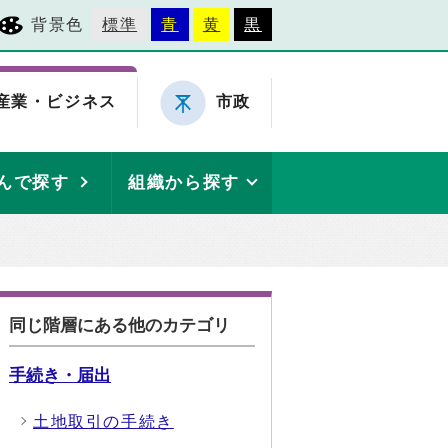
背景色
標準
青
黄
黒
産業・ビジネス
市政
んで探す
組織から探す
同じ階層にある他のカテゴリ
手続き・届出
土地取引の手続き