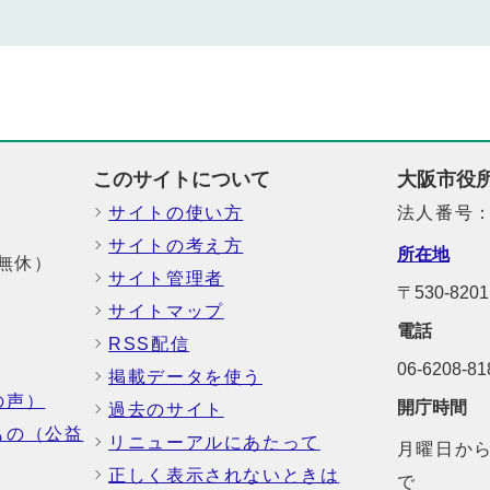
このサイトについて
大阪市役
サイトの使い方
法人番号：6
サイトの考え方
所在地
中無休）
サイト管理者
〒530-8
サイトマップ
電話
RSS配信
06-6208-
掲載データを使う
の声）
開庁時間
過去のサイト
もの（公益
リニューアルにあたって
月曜日から
正しく表示されないときは
で