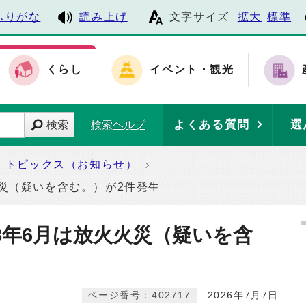
ふりがな
読み上げ
文字サイズ
拡大
標準
くらし
イベント・観光
よくある質問
選
検索
検索ヘルプ
トピックス（お知らせ）
災（疑いを含む。）が2件発生
8年6月は放火火災（疑いを含
ページ番号：402717
2026年7月7日