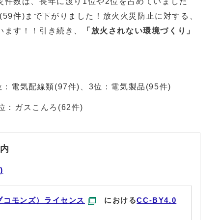
災件数は、長年に渡り1位や2位を占めていました
位(59件)まで下がりました！放火火災防止に対する、
います！！引き続き、
「
放火されない環境づくり」
気配線類(97件)、3位：電気製品(95件)
：ガスこんろ(62件)
内
)
ブコモンズ）ライセンス
における
CC-BY4.0