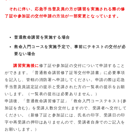
それに伴い、応急手当普及員の方が講習を実施される際の修
了証や参加証の交付申請の方法が一部変更となっています。
普通救命講習
を実施する場合
救命入門コースを実施予定で、事前にテキストの交付が必
要ない場合
講習実施後に
修了証や参加証の交付について申請すること
ができます。「普通救命講習修了証等交付申請書」に必要事項
を記入し、管轄の消防署へ申請してください。申請の際は応急
手当普及員認定証の提示と受講された方の一覧表の提示をお願
いします。（一覧表の提出は必要ありません。）
申請後、「普通救命講習修了証」「救命入門コーステキスト(参
加証を含む)」を受講人数分交付しますので、受講者へ交付して
ください。（新修了証と参加証には、氏名の印字、受講日の印
字や再受講の押印はありませんので、受講者自身でのご記入を
お願いします。）