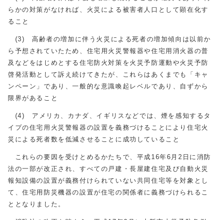
らかの対策がなければ、火災による被害者人口として顕在化す
ること
(3) 高齢者の増加に伴う火災による死者の増加傾向は以前か
ら予想されていたため、住宅用火災警報器や住宅用消火器の普
及などをはじめとする住宅防火対策を火災予防運動や火災予防
啓発活動として訴え続けてきたが、これらはあくまでも「キャ
ンペーン」であり、一般的な意識喚起レベルであり、自ずから
限界があること
(4) アメリカ、カナダ、イギリスなどでは、煙を感知するタ
イプの住宅用火災警報器の設置を義務づけることにより住宅火
災による死者数を低減させることに成功していること
これらの要因を受けとめるかたちで、平成16年6月2日に消防
法の一部が改正され、すべての戸建・長屋建住宅及び自動火災
報知設備の設置が義務付けられていない共同住宅等を対象とし
て、住宅用防災機器の設置が住宅の関係者に義務づけられるこ
ととなりました。