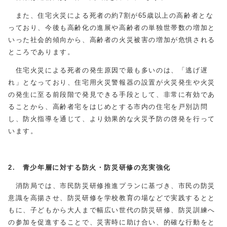
また、住宅火災による死者の約7割が65歳以上の高齢者とな
っており、今後も高齢化の進展や高齢者の単独世帯数の増加と
いった社会的傾向から、高齢者の火災被害の増加が危惧される
ところであります。
住宅火災による死者の発生原因で最も多いのは、「逃げ遅
れ」となっており、住宅用火災警報器の設置が火災発生や火災
の発生に至る前段階で発見できる手段として、非常に有効であ
ることから、高齢者宅をはじめとする市内の住宅を戸別訪問
し、防火指導を通じて、より効果的な火災予防の啓発を行って
います。
2. 青少年層に対する防火・防災研修の充実強化
消防局では、市民防災研修推進プランに基づき、市民の防災
意識を高揚させ、防災研修を学校教育の場などで実践するとと
もに、子どもから大人まで幅広い世代の防災研修、防災訓練へ
の参加を促進することで、災害時に助け合い、的確な行動をと