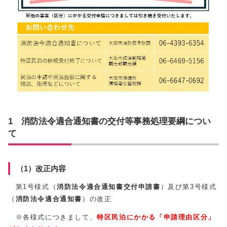
1 消防法令適合通知書の交付等事務処理要綱につい
て
（1）改正内容
第1号様式（
消防法令適合通知書交付申請書
）及び第3号様式
（
消防法令適合
通知
書
）の改正
※各様式につきまして、
特区民泊にかかる「申請理由区分」