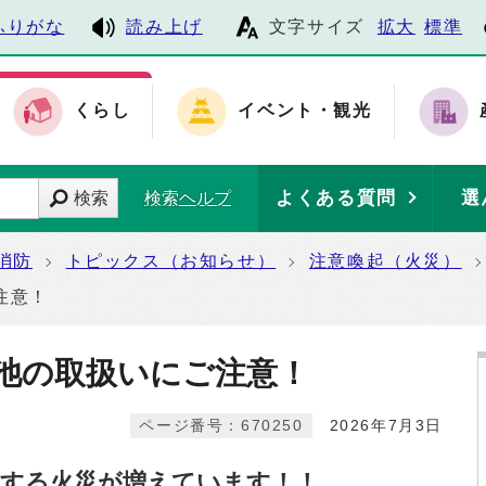
ふりがな
読み上げ
文字サイズ
拡大
標準
くらし
イベント・観光
よくある質問
選
検索
検索ヘルプ
消防
トピックス（お知らせ）
注意喚起（火災）
注意！
池の取扱いにご注意！
ページ番号：670250
2026年7月3日
する火災が増えています！！