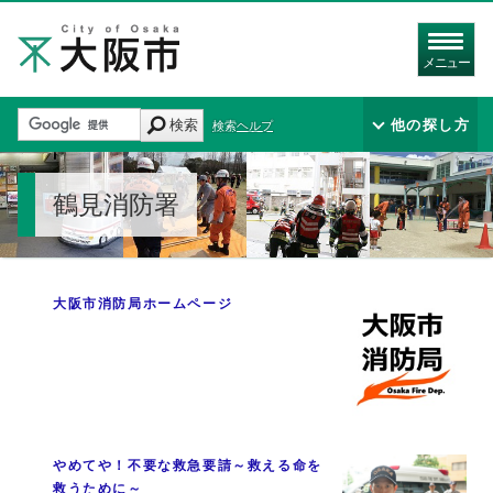
メニュー
検索
他の探し方
検索ヘルプ
鶴見消防署
大阪市消防局ホームページ
やめてや！不要な救急要請～救える命を
救うために～