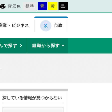
背景色
標準
青
黄
黒
産業・ビジネス
市政
んで探す
組織から探す
探している情報が見つからない