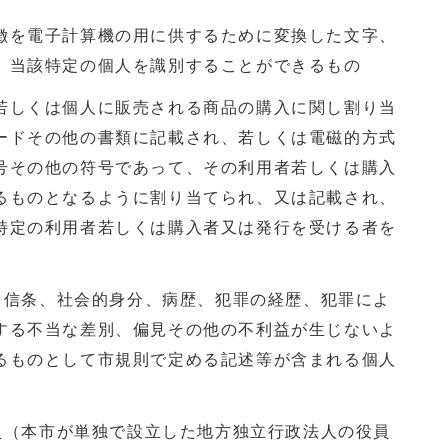
徴を電子計算機の用に供するために変換した文字、
、当該特定の個人を識別することができるもの
若しくは個人に販売される商品の購入に関し割り当
ードその他の書類に記載され、若しくは電磁的方式
号その他の符号であって、その利用者若しくは購入
るものとなるように割り当てられ、又は記載され、
特定の利用者若しくは購入者又は発行を受ける者を
種、信条、社会的身分、病歴、犯罪の経歴、犯罪によ
する不当な差別、偏見その他の不利益が生じないよ
るものとして市規則で定める記述等が含まれる個人
職員（本市が単独で設立した地方独立行政法人の役員