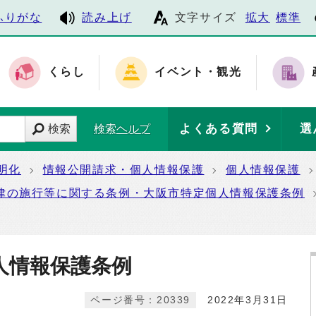
ふりがな
読み上げ
文字サイズ
拡大
標準
くらし
イベント・観光
よくある質問
選
検索
検索ヘルプ
明化
情報公開請求・個人情報保護
個人情報保護
律の施行等に関する条例・大阪市特定個人情報保護条例
人情報保護条例
ページ番号：20339
2022年3月31日