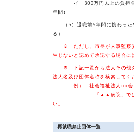
イ 300万円以上の負担金、
年間）
（5）退職前5年間に携わった行
る）
※ ただし、市長が人事監察
生じないと認めて承認する場合に
※ 下記一覧から法人その他
法人名及び団体名称を検索してく
例） 社会福祉法人○○会▲
「▲▲病院」ではなく、「
い。
再就職禁止団体一覧