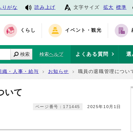
ふりがな
読み上げ
文字サイズ
拡大
標準
くらし
イベント・観光
よくある質問
選
検索
検索ヘルプ
組織・人事・給与
お知らせ
職員の退職管理につい
ついて
ページ番号：171445
2025年10月1日