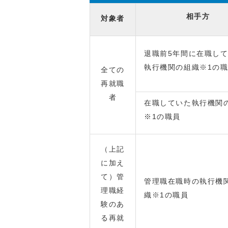
相手方
対象者
退職前5年間に在職し
執行機関の組織※1の
全ての
再就職
者
在職していた執行機関
※1の職員
（上記
に加え
て）管
管理職在職時の執行機
理職経
織※1の職員
験のあ
る再就