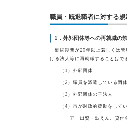
職員・既退職者に対する規
1．外郭団体等への再就職の禁
勤続期間が20年以上若しくは
げる法人等に再就職することはで
（1）外郭団体
（2）職員を派遣している団
（3）外郭団体の子法人
（4）市が財政的援助をして
ア 出資・出えん、貸付金