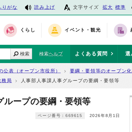
ふりがな
読み上げ
文字サイズ
拡大
標準
くらし
イベント・観光
よくある質問
選
検索
検索ヘルプ
の公表（オープン市役所）
要綱・要領等のオープン化
総務局
人事部人事課人事グループの要綱・要領等
グループの要綱・要領等
ページ番号：669615
2026年8月1日