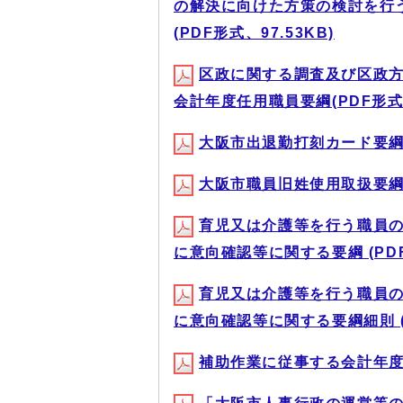
の解決に向けた方策の検討を行
(PDF形式、97.53KB)
区政に関する調査及び区政
会計年度任用職員要綱(PDF形式、
大阪市出退勤打刻カード要
大阪市職員旧姓使用取扱要綱 (P
育児又は介護等を行う職員
に意向確認等に関する要綱 (PDF形
育児又は介護等を行う職員
に意向確認等に関する要綱細則 (P
補助作業に従事する会計年度任用