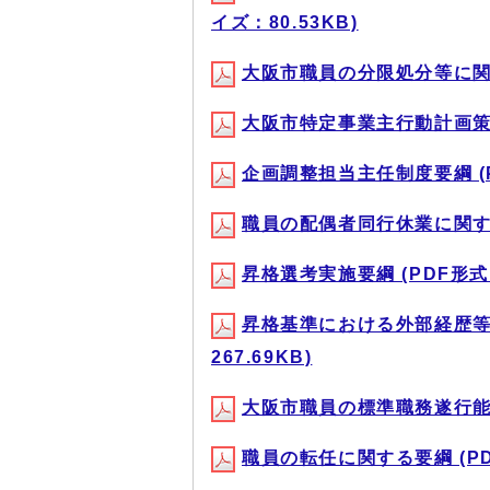
イズ：80.53KB)
大阪市職員の分限処分等に
大阪市特定事業主行動計画策定・
企画調整担当主任制度要綱 (PD
職員の配偶者同行休業に関する要
昇格選考実施要綱 (PDF形式、
昇格基準における外部経歴等
267.69KB)
大阪市職員の標準職務遂行能力に
職員の転任に関する要綱 (PDF