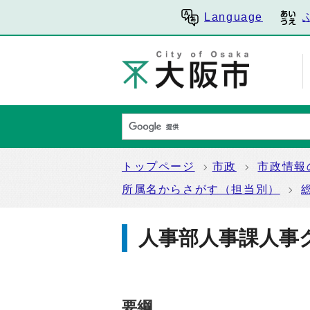
Language
トップページ
市政
市政情報
所属名からさがす（担当別）
人事部人事課人事
要綱