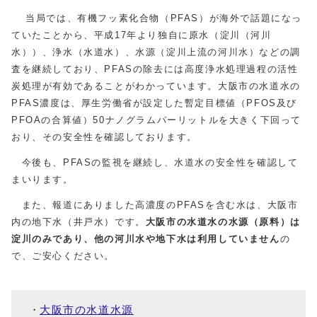
当局では、有機フッ素化合物（PFAS）が海外で話題になっ
ていたことから、平成17年より独自に原水（淀川（河川
水））、浄水（水道水）、水源（淀川上流の河川水）などの調
査を継続しており、PFASの除去には高度浄水処理過程の活性
炭処理が有効であることがわかっています。大阪市の水道水の
PFAS濃度は、厚生労働省が設定した暫定目標値（PFOS及び
PFOAの合算値）50ナノグラムパーリットルを大きく下回って
おり、その安全性を確認しております。
今後も、PFASの監視を継続し、水道水の安全性を確認して
まいります。
また、報道にありました高濃度のPFASを含む水は、大阪市
内の地下水（井戸水）です。
大阪市の水道水の水源（原料）は
淀川のみであり、他の河川水や地下水は利用していません
の
で、ご安心ください。
大阪市の水道水源