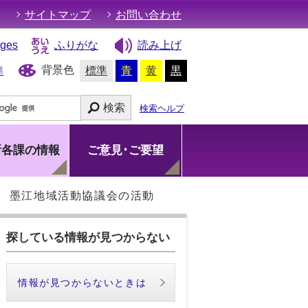
サイトマップ
お問い合わせ
ages
ふりがな
読み上げ
背景色
準
標準
青
黄
黒
検索
検索ヘルプ
所各課の情報
ご意見･ご要望
墨江地域活動協議会の活動
探している情報が見つからない
情報が見つからないときは