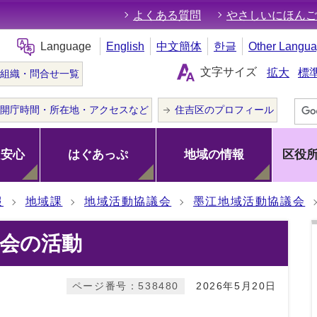
よくある質問
やさしいにほんご
Language
English
中文簡体
한글
Other Langu
文字サイズ
拡大
標
組織・問合せ一覧
開庁時間・所在地・アクセスなど
住吉区のプロフィール
･安心
はぐあっぷ
地域の情報
区役
報
地域課
地域活動協議会
墨江地域活動協議会
会の活動
ページ番号：538480
2026年5月20日