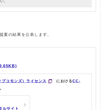
さい。
格提案の結果を公表します。
.65KB)
ィブコモンズ）ライセンス
における
CC-
。
タルサイト