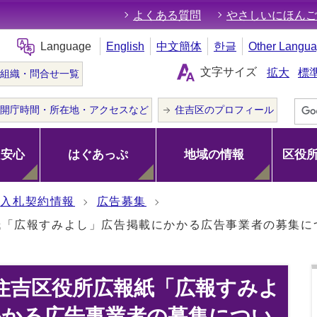
よくある質問
やさしいにほんご
Language
English
中文簡体
한글
Other Langu
文字サイズ
拡大
標
組織・問合せ一覧
開庁時間・所在地・アクセスなど
住吉区のプロフィール
･安心
はぐあっぷ
地域の情報
区役
入札契約情報
広告募集
紙「広報すみよし」広告掲載にかかる広告事業者の募集に
住吉区役所広報紙「広報すみよ
かかる広告事業者の募集につい