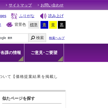
サイトマップ
お問い合わせ
ages
ふりがな
読み上げ
背景色
準
標準
青
黄
黒
検索
検索ヘルプ
所各課の情報
ご意見･ご要望
ついて【価格提案結果を掲載し
似たページを探す