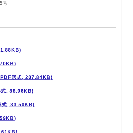
5号
.88KB)
70KB)
F形式, 207.84KB)
 88.96KB)
 33.50KB)
59KB)
61KB)