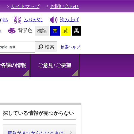
サイトマップ
お問い合わせ
ages
ふりがな
読み上げ
背景色
準
標準
青
黄
黒
検索
検索ヘルプ
所各課の情報
ご意見･ご要望
探している情報が見つからない
情報が見つからないときは