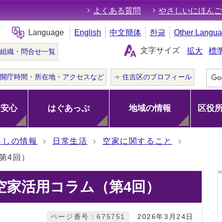
よくある質問
やさしいにほんご
Language
English
中文簡体
한글
Other Langu
文字サイズ
拡大
標
組織・問合せ一覧
開庁時間・所在地・アクセスなど
住吉区のプロフィール
･安心
はぐあっぷ
地域の情報
区役
らしの情報
日常生活
空家に関すること
第4回）
空家活用コラム（第4回）
ページ番号：675751
2026年3月24日