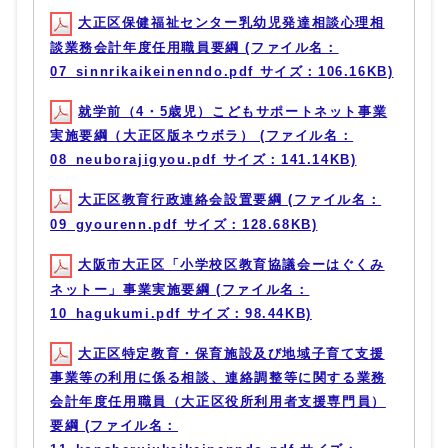
大正区保健福祉センター乳幼児発達相談心理相
談業務会計年度任用職員要綱 (ファイル名：
07_sinnrikaikeinenndo.pdf サイズ：106.16KB)
就学前（4・5歳児）こどもサポートネット事業
実施要綱（大正区版ネウボラ） (ファイル名：
08_neuborajigyou.pdf サイズ：141.14KB)
大正区教育行政連絡会設置要綱 (ファイル名：
09_gyourenn.pdf サイズ：128.68KB)
大阪市大正区「小学校区教育協議会ーはぐくみ
ネットー」事業実施要綱 (ファイル名：
10_hagukumi.pdf サイズ：98.44KB)
大正区特定教育・保育施設及び地域子育て支援
事業等の利用に係る相談、連絡調整等に関する業務
会計年度任用職員（大正区役所利用者支援専門員）
要綱 (ファイル名：