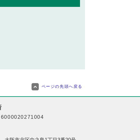
ページの先頭へ戻る
所
000020271004
201 大阪市北区中之島1丁目3番20号