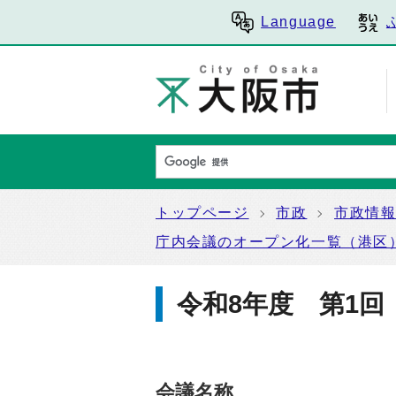
Language
トップページ
市政
市政情
庁内会議のオープン化一覧（港区
令和8年度 第1
会議名称