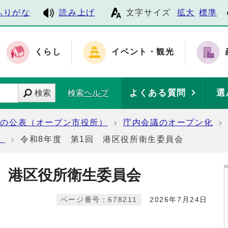
ふりがな
読み上げ
文字サイズ
拡大
標準
くらし
イベント・観光
よくある質問
選
検索
検索ヘルプ
報の公表（オープン市役所）
庁内会議のオープン化
）
令和8年度 第1回 港区役所衛生委員会
回 港区役所衛生委員会
ページ番号：678211
2026年7月24日