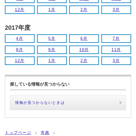
12月
1月
2月
3月
2017年度
4月
5月
6月
7月
8月
9月
10月
11月
12月
1月
2月
3月
探している情報が見つからない
情報が見つからないときは
トップページ
市政