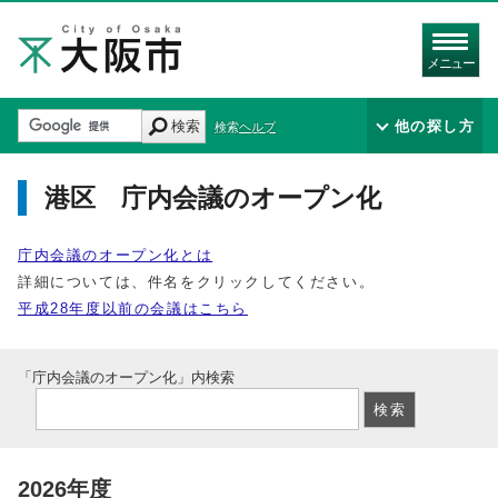
メニュー
検索
他の探し方
検索ヘルプ
港区 庁内会議のオープン化
庁内会議のオープン化とは
詳細については、件名をクリックしてください。
平成28年度以前の会議はこちら
「庁内会議のオープン化」内検索
2026年度