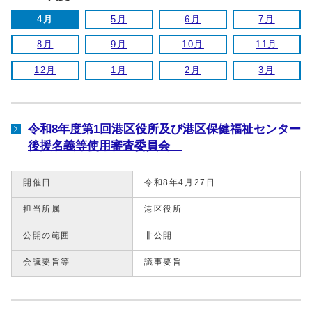
4月
5月
6月
7月
8月
9月
10月
11月
12月
1月
2月
3月
令和8年度第1回港区役所及び港区保健福祉センター
後援名義等使用審査委員会
開催日
令和8年4月27日
担当所属
港区役所
公開の範囲
非公開
会議要旨等
議事要旨