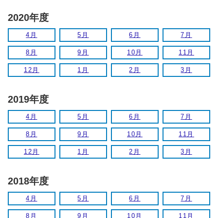
2020年度
4月
5月
6月
7月
8月
9月
10月
11月
12月
1月
2月
3月
2019年度
4月
5月
6月
7月
8月
9月
10月
11月
12月
1月
2月
3月
2018年度
4月
5月
6月
7月
8月
9月
10月
11月