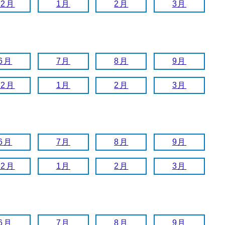
12月
1月
2月
3月
6月
7月
8月
9月
12月
1月
2月
3月
6月
7月
8月
9月
12月
1月
2月
3月
6月
7月
8月
9月