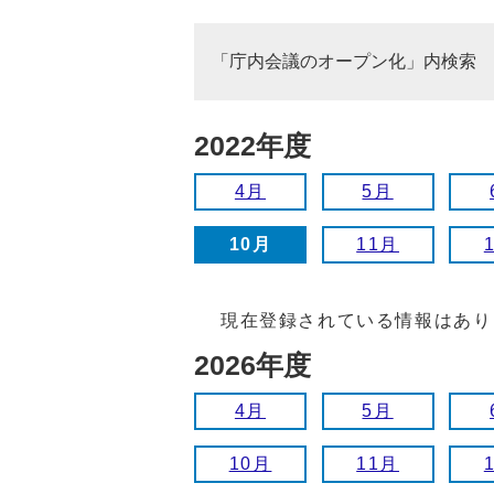
「庁内会議のオープン化」内検索
2022年度
4月
5月
10月
11月
現在登録されている情報はあり
2026年度
4月
5月
10月
11月