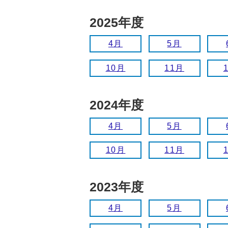
2025年度
4月
5月
10月
11月
2024年度
4月
5月
10月
11月
2023年度
4月
5月