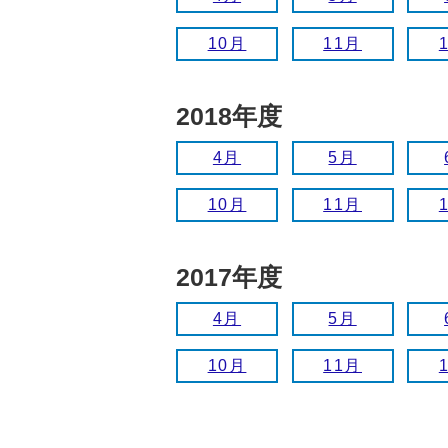
10月
11月
2018年度
4月
5月
10月
11月
2017年度
4月
5月
10月
11月