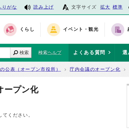
ふりがな
読み上げ
文字サイズ
拡大
標準
くらし
イベント・観光
よくある質問
選
検索
検索ヘルプ
報の公表（オープン市役所）
庁内会議のオープン化
オープン化
してください。