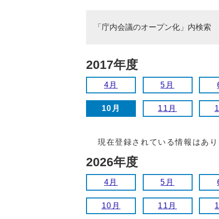
「庁内会議のオープン化」内検索
2017年度
4月
5月
10月
11月
現在登録されている情報はあり
2026年度
4月
5月
10月
11月