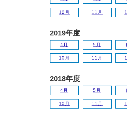
10月
11月
2019年度
4月
5月
10月
11月
2018年度
4月
5月
10月
11月