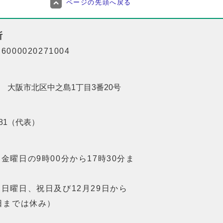
ページの先頭へ戻る
所
000020271004
201 大阪市北区中之島1丁目3番20号
8181（代表）
金曜日の9時00分から17時30分ま
日曜日、祝日及び12月29日から
日までは休み）