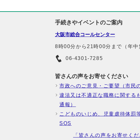
手続きやイベントのご案内
大阪市総合コールセンター
8時00分から21時00分まで（年
06-4301-7285
皆さんの声をお寄せください
市政へのご意見・ご要望（市民
違法又は不適正な職務に関する
通報）
こどものいじめ、児童虐待体罰
SOS
「皆さんの声をお寄せくだ