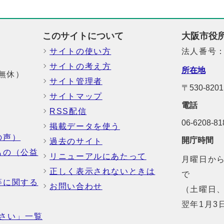
このサイトについて
大阪市役
サイトの使い方
法人番号：6
サイトの考え方
所在地
中無休）
サイト管理者
〒530-8
サイトマップ
電話
RSS配信
06-6208-
掲載データを使う
の声）
開庁時間
過去のサイト
もの（公益
リニューアルにあたって
月曜日から
正しく表示されないときは
で
等に関する
お問い合わせ
（土曜日、
翌年1月3
さい」一覧