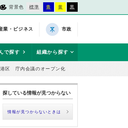
背景色
標準
青
黄
黒
産業・ビジネス
市政
んで探す
組織から探す
港区 庁内会議のオープン化
探している情報が見つからない
情報が見つからないときは