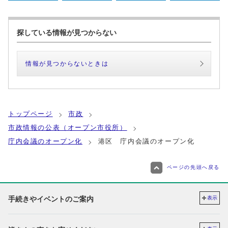
探している情報が見つからない
情報が見つからないときは
トップページ
市政
市政情報の公表（オープン市役所）
庁内会議のオープン化
港区 庁内会議のオープン化
ページの先頭へ戻る
手続きやイベントのご案内
表示