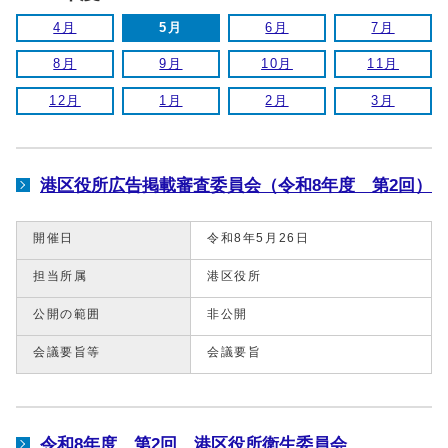
4月
5月
6月
7月
8月
9月
10月
11月
12月
1月
2月
3月
港区役所広告掲載審査委員会（令和8年度 第2回）
開催日
令和8年5月26日
担当所属
港区役所
公開の範囲
非公開
会議要旨等
会議要旨
令和8年度 第2回 港区役所衛生委員会