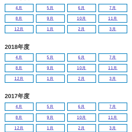
4月
5月
6月
7月
8月
9月
10月
11月
12月
1月
2月
3月
2018年度
4月
5月
6月
7月
8月
9月
10月
11月
12月
1月
2月
3月
2017年度
4月
5月
6月
7月
8月
9月
10月
11月
12月
1月
2月
3月