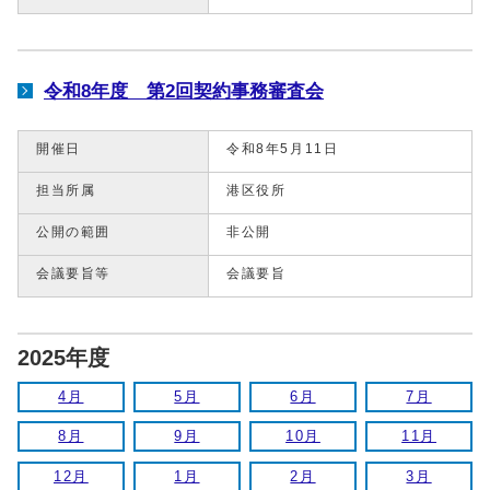
令和8年度 第2回契約事務審査会
開催日
令和8年5月11日
担当所属
港区役所
公開の範囲
非公開
会議要旨等
会議要旨
2025年度
4月
5月
6月
7月
8月
9月
10月
11月
12月
1月
2月
3月