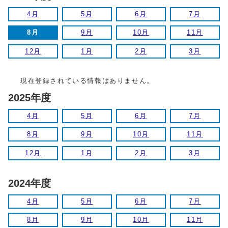
4月
5月
6月
7月
8月
9月
10月
11月
12月
1月
2月
3月
現在登録されている情報はありません。
2025年度
4月
5月
6月
7月
8月
9月
10月
11月
12月
1月
2月
3月
2024年度
4月
5月
6月
7月
8月
9月
10月
11月