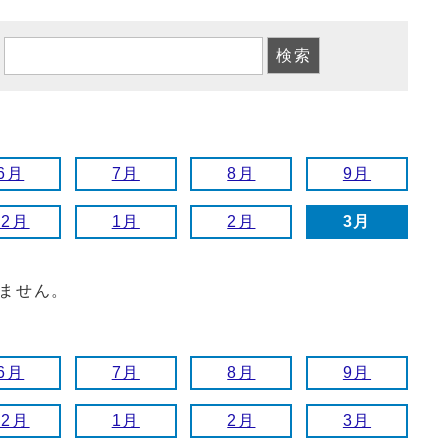
6月
7月
8月
9月
12月
1月
2月
3月
ません。
6月
7月
8月
9月
12月
1月
2月
3月