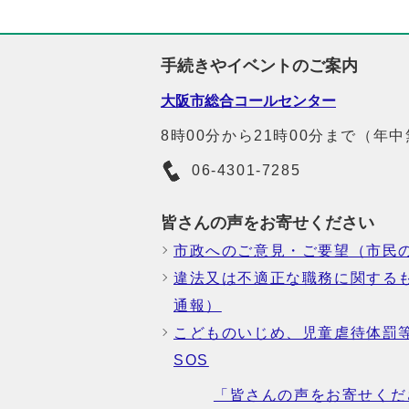
手続きやイベントのご案内
大阪市総合コールセンター
8時00分から21時00分まで（年
06-4301-7285
皆さんの声をお寄せください
市政へのご意見・ご要望（市民
違法又は不適正な職務に関する
通報）
こどものいじめ、児童虐待体罰
SOS
「皆さんの声をお寄せくだ