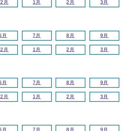
12月
1月
2月
3月
6月
7月
8月
9月
12月
1月
2月
3月
6月
7月
8月
9月
12月
1月
2月
3月
6月
7月
8月
9月