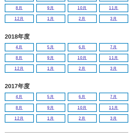
8月
9月
10月
11月
12月
1月
2月
3月
2018年度
4月
5月
6月
7月
8月
9月
10月
11月
12月
1月
2月
3月
2017年度
4月
5月
6月
7月
8月
9月
10月
11月
12月
1月
2月
3月