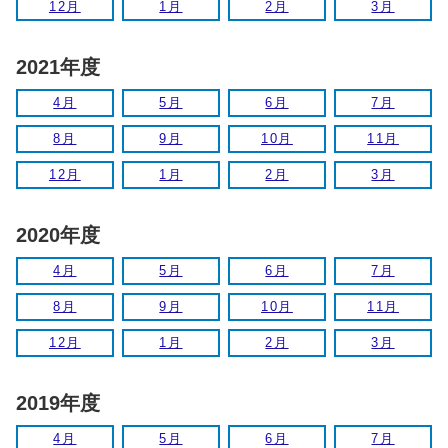
12月
1月
2月
3月
2021年度
4月
5月
6月
7月
8月
9月
10月
11月
12月
1月
2月
3月
2020年度
4月
5月
6月
7月
8月
9月
10月
11月
12月
1月
2月
3月
2019年度
4月
5月
6月
7月