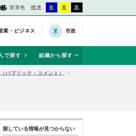
背景色
標準
青
黄
黒
産業・ビジネス
市政
んで探す
組織から探す
集（パブリック・コメント）
探している情報が見つからない