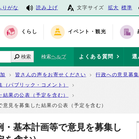
ふりがな
読み上げ
文字サイズ
拡大
標準
くらし
イベント・観光
よくある質問
選
検索
検索ヘルプ
参加
皆さんの声をお寄せください
行政への意見募
集（パブリック・コメント）
た結果の公表（予定を含む）
で意見を募集した結果の公表（予定を含む）
例・基本計画等で意見を募集し