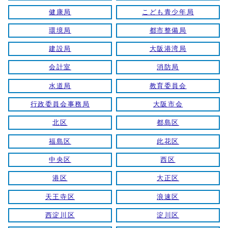
健康局
こども青少年局
環境局
都市整備局
建設局
大阪港湾局
会計室
消防局
水道局
教育委員会
行政委員会事務局
大阪市会
北区
都島区
福島区
此花区
中央区
西区
港区
大正区
天王寺区
浪速区
西淀川区
淀川区