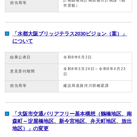
計画調整局計画部都市計画課（都
担当局等
市景観）
「水都大阪ブリッジテラス2030ビジョン（案）」
について
結果公表日
令和8年6月2日
令和8年3月24日～令和8年4月23
意見受付期間
日
担当局等
建設局道路河川部橋梁課
「大阪市交通バリアフリー基本構想（鶴橋地区、南
森町～淀屋橋地区、新今宮地区、弁天町地区、放出
地区）」の変更