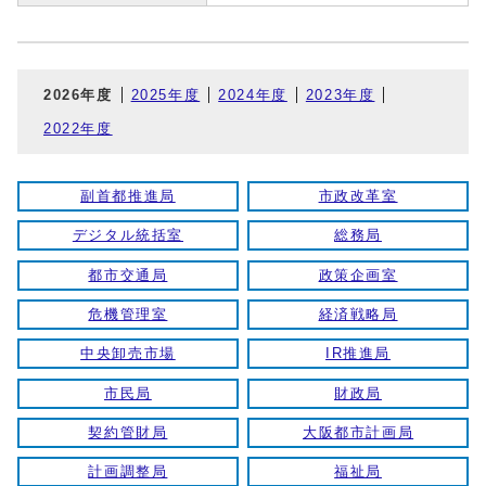
2026年度
2025年度
2024年度
2023年度
2022年度
副首都推進局
市政改革室
デジタル統括室
総務局
都市交通局
政策企画室
危機管理室
経済戦略局
中央卸売市場
IR推進局
市民局
財政局
契約管財局
大阪都市計画局
計画調整局
福祉局