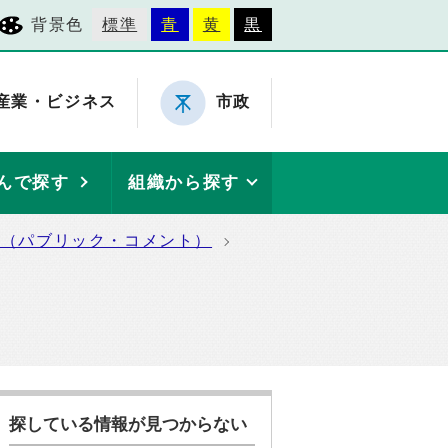
背景色
標準
青
黄
黒
産業・ビジネス
市政
んで探す
組織から探す
集（パブリック・コメント）
探している情報が見つからない