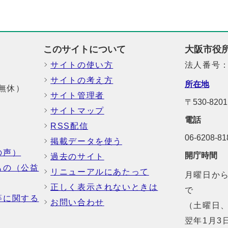
このサイトについて
大阪市役
サイトの使い方
法人番号：6
サイトの考え方
所在地
中無休）
サイト管理者
〒530-8
サイトマップ
電話
RSS配信
06-6208-
掲載データを使う
の声）
開庁時間
過去のサイト
もの（公益
リニューアルにあたって
月曜日から
正しく表示されないときは
で
等に関する
お問い合わせ
（土曜日、
翌年1月3