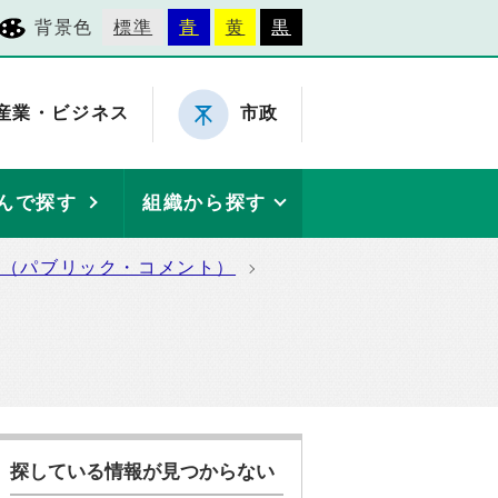
背景色
標準
青
黄
黒
産業・ビジネス
市政
んで探す
組織から探す
集（パブリック・コメント）
探している情報が見つからない