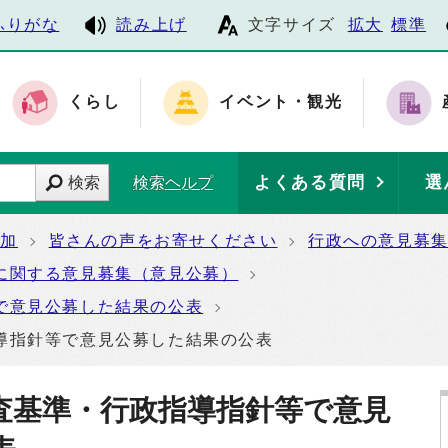
ふりがな
読み上げ
文字サイズ
拡大
標準
くらし
イベント・観光
よくある質問
選
検索
検索ヘルプ
参加
皆さんの声をお寄せください
行政への意見募
に関する意見募集（意見公募）
で意見公募した結果の公表
導指針等で意見公募した結果の公表
査基準・行政指導指針等で意見