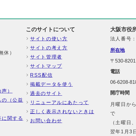
このサイトについて
大阪市役
サイトの使い方
法人番号：6
サイトの考え方
所在地
中無休）
サイト管理者
〒530-8
サイトマップ
電話
RSS配信
06-6208-
掲載データを使う
の声）
開庁時間
過去のサイト
もの（公益
リニューアルにあたって
月曜日から
正しく表示されないときは
で
等に関する
お問い合わせ
（土曜日、
翌年1月3