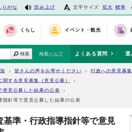
ふりがな
読み上げ
文字サイズ
拡大
標準
くらし
イベント・観光
よくある質問
選
検索
検索ヘルプ
参加
皆さんの声をお寄せください
行政への意見募
に関する意見募集（意見公募）
で意見公募した結果の公表
導指針等で意見公募した結果の公表
査基準・行政指導指針等で意見