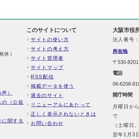
このサイトについて
大阪市役
サイトの使い方
法人番号：6
サイトの考え方
所在地
中無休）
サイト管理者
〒530-8
サイトマップ
電話
RSS配信
06-6208-
掲載データを使う
の声）
開庁時間
過去のサイト
もの（公益
リニューアルにあたって
月曜日から
正しく表示されないときは
で
等に関する
お問い合わせ
（土曜日、
翌年1月3