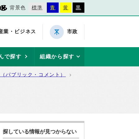
背景色
標準
青
黄
黒
産業・ビジネス
市政
んで探す
組織から探す
集（パブリック・コメント）
探している情報が見つからない