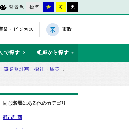
背景色
標準
青
黄
黒
産業・ビジネス
市政
んで探す
組織から探す
事業別計画、指針・施策
同じ階層にある他のカテゴリ
都市計画