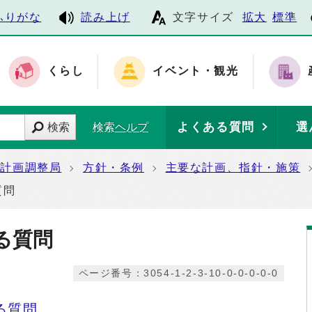
ふりがな
読み上げ
文字サイズ
拡大
標準
くらし
イベント・観光
よくある質問
選
検索
検索ヘルプ
計画調整局
方針・条例
主要な計画、指針・施策
質問
る質問
ページ番号：3054-1-2-3-10-0-0-0-0-0
る質問