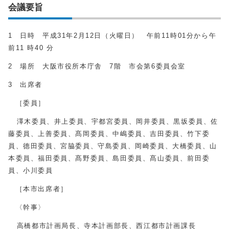
会議要旨
1 日時 平成31年2月12日（火曜日） 午前11時01分から午
前11 時40 分
2 場所 大阪市役所本庁舎 7階 市会第6委員会室
3 出席者
［委員］
澤木委員、井上委員、宇都宮委員、岡井委員、黒坂委員、佐
藤委員、上善委員、髙岡委員、中嶋委員、吉田委員、竹下委
員、德田委員、宮脇委員、守島委員、岡崎委員、大橋委員、山
本委員、福田委員、髙野委員、島田委員、髙山委員、前田委
員、小川委員
［本市出席者］
〈幹事〉
高橋都市計画局長、寺本計画部長、西江都市計画課長