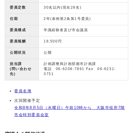
委員定数
30名以内(現在28名)
任期
2年(条例第2条第1号委員)
委員構成
学識経験者及び市会議員
委員報酬
19,500円
公開状況
公開
担当課
計画調整局計画部都市計画課
(問い合わせ
電話 06-6208-7891 Fax 06-6231-
先)
3751
委員名簿
次回開催予定
令和8年8月5日（水曜日）午前10時から 大阪市役所7階
市会特別委員会室