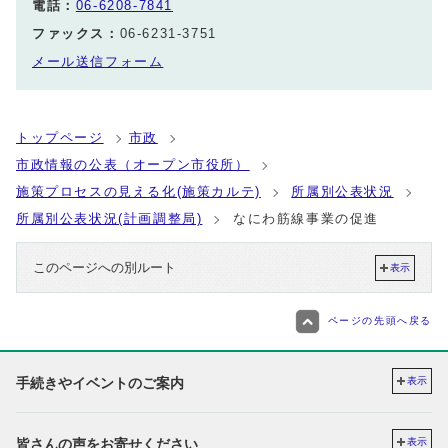
電話：
06-6208-7841
ファックス：
06-6231-3751
メール送信フォーム
トップページ
市政
市政情報の公表（オープン市役所）
施策プロセスの見える化(施策カルテ)
所属別公表状況
所属別公表状況(計画調整局)
なにわ筋線事業の促進
このページへの別ルート
表示
ページの先頭へ戻る
手続きやイベントのご案内
表示
皆さんの声をお寄せください
表示