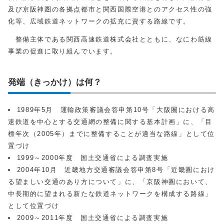
及び京阪神圏の各拠点都市と関西国際空港とのアクセス性の強
化等、広域鉄道ネットワークの拡充に資する路線です。
整備主体である関⻄⾼速鉄道株式会社とともに、なにわ筋線
事業の促進に取り組んでいます。
発端（きっかけ）は何？
1989年5月 運輸政策審議会答申第10号「大阪圏における高
速鉄道を中心とする交通網の整備に関する基本計画」に、「目
標年次（2005年）までに整備することが適当な路線」として位
置づけ
1999～2000年度 国土交通省による調査実施
2004年10月 近畿地方交通審議会答申第8号「近畿圏におけ
る望ましい交通のあり方について」に、「京阪神圏において、
中長期的に望まれる新たな鉄道ネットワークを構成する路線」
として位置づけ
2009～2011年度 国土交通省による調査実施