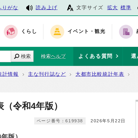
ふりがな
読み上げ
文字サイズ
拡大
標準
くらし
イベント・観光
よくある質問
選
検索
検索ヘルプ
統計情報
主な刊行誌など
大都市比較統計年表
）
表（令和4年版）
ページ番号：619938
2026年5月22日
4年版）