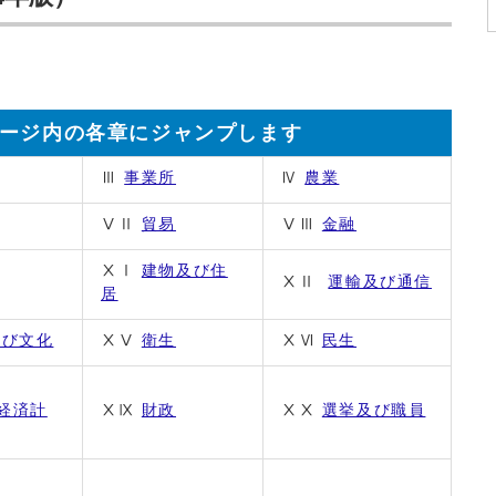
ージ内の各章にジャンプします
Ⅲ
事業所
Ⅳ
農業
ⅤⅡ
貿易
ⅤⅢ
金融
ⅩⅠ
建物及び住
ⅩⅡ
運輸及び通信
居
及び文化
ⅩⅤ
衛生
ⅩⅥ
民生
経済計
ⅩⅨ
財政
ⅩⅩ
選挙及び職員