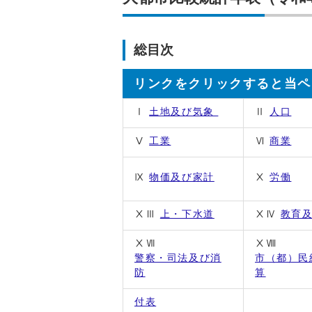
総目次
リンクをクリックすると当ペ
Ⅰ
土地及び気象
Ⅱ
人口
Ⅴ
工業
Ⅵ
商業
Ⅸ
物価及び家計
Ⅹ
労働
ⅩⅢ
上・下水道
ⅩⅣ
教育
ⅩⅦ
ⅩⅧ
警察・司法及び消
市（都）民
防
算
付表