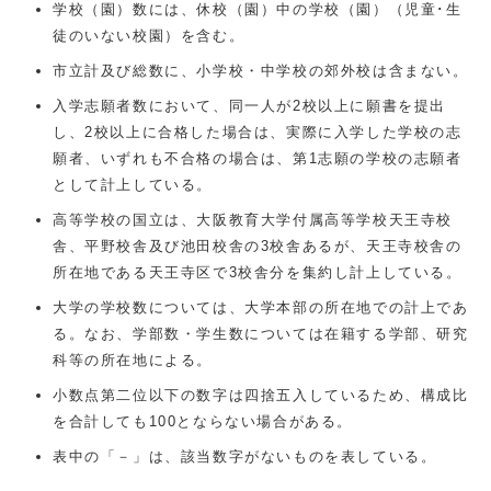
学校（園）数には、休校（園）中の学校（園）（児童･生
徒のいない校園）を含む。
市立計及び総数に、小学校・中学校の郊外校は含まない。
入学志願者数において、同一人が2校以上に願書を提出
し、2校以上に合格した場合は、実際に入学した学校の志
願者、いずれも不合格の場合は、第1志願の学校の志願者
として計上している。
高等学校の国立は、大阪教育大学付属高等学校天王寺校
舎、平野校舎及び池田校舎の3校舎あるが、天王寺校舎の
所在地である天王寺区で3校舎分を集約し計上している。
大学の学校数については、大学本部の所在地での計上であ
る。なお、学部数・学生数については在籍する学部、研究
科等の所在地による。
小数点第二位以下の数字は四捨五入しているため、構成比
を合計しても100とならない場合がある。
表中の「－」は、該当数字がないものを表している。