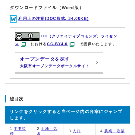
ダウンロードファイル（Word版）
利用上の注意(DOC形式, 34.00KB)
CC（クリエイティブコモンズ）ライセン
ス
における
CC-BY4.0
で提供いたします。
オープンデータを探す
大阪市オープンデータポータルサイト
総目次
リンクをクリックすると当ページ内の各章にジャンプ
します。
1.
主要指
2.
土地・気
3.
人口
4.
農業・漁業
標
象