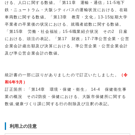
ける、人口に関する数値。「第11章 運輸・通信」11-5地下
鉄・ニュートラム・大阪シティバスの運輸状況における、在籍
車両数に関する数値。「第13章 教育・文化」13-15短期大学
卒業者の卒業後の状況における、就職者総数に関する数値。
「第15章 労働・社会福祉」15-6職業紹介状況 その2 日雇
における、頭注の表記。「第17 財政」17-7準公営企業・公営
企業会計歳出額及び決算における、準公営企業・公営企業会計
及び準公営企業会計の数値。
統計書の一部に誤りがありましたので訂正いたしました。
（令
和6
年9月）
訂正箇所：「第14章 環境・保健・衛生」 14-4 保健衛生事
業の概況 その2防疫・保健における、大阪市保健所に関する
数値,健康づくり課に関する行の削除及び注釈の表記。
利用上の注意