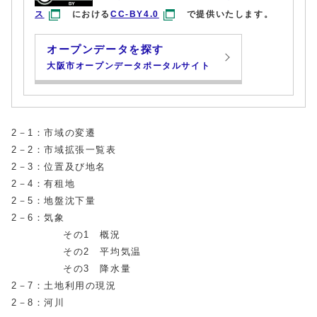
ス
における
CC-BY4.0
で提供いたします。
オープンデータを探す
大阪市オープンデータポータルサイト
2－1：市域の変遷
2－2：市域拡張一覧表
2－3：位置及び地名
2－4：有租地
2－5：地盤沈下量
2－6：気象
その1 概況
その2 平均気温
その3 降水量
2－7：土地利用の現況
2－8：河川