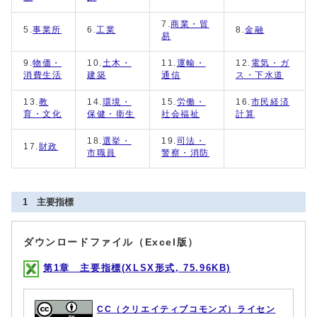
7.
商業・貿
5.
事業所
6.
工業
8.
金融
易
9.
物価・
10.
土木・
11.
運輸・
12.
電気・ガ
消費生活
建築
通信
ス・下水道
13.
教
14.
環境・
15.
労働・
16.
市民経済
育・文化
保健・衛生
社会福祉
計算
18.
選挙・
19.
司法・
17.
財政
市職員
警察・消防
1 主要指標
ダウンロードファイル（Excel版）
第1章 主要指標(XLSX形式, 75.96KB)
CC（クリエイティブコモンズ）ライセン