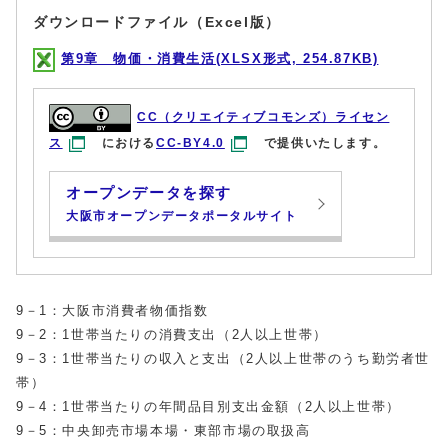
ダウンロードファイル（Excel版）
第9章 物価・消費生活(XLSX形式, 254.87KB)
CC（クリエイティブコモンズ）ライセン
ス
における
CC-BY4.0
で提供いたします。
オープンデータを探す
大阪市オープンデータポータルサイト
9－1：大阪市消費者物価指数
9－2：1世帯当たりの消費支出（2人以上世帯）
9－3：1世帯当たりの収入と支出（2人以上世帯のうち勤労者世
帯）
9－4：1世帯当たりの年間品目別支出金額（2人以上世帯）
9－5：中央卸売市場本場・東部市場の取扱高