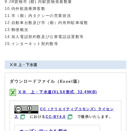
9.JR貨物市 (都) 内駅貨物発着数量
10.内外航路乗降客数
11.市（都）内タクシーの営業状況
12.自動車台数及び市（都）内有料駐車場数
13.郵便概況
14.加入電話契約数及び公衆電話設置数等
15.インターネット契約数等
ⅩⅢ 上・下水道
ダウンロードファイル（Excel版）
ⅩⅢ 上・下水道(XLSX形式, 32.49KB)
CC（クリエイティブコモンズ）ライセン
ス
における
CC-BY4.0
で提供いたします。