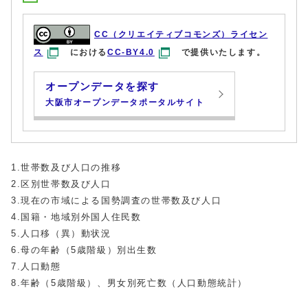
CC（クリエイティブコモンズ）ライセン
ス
における
CC-BY4.0
で提供いたします。
オープンデータを探す
大阪市オープンデータポータルサイト
1.世帯数及び人口の推移
2.区別世帯数及び人口
3.現在の市域による国勢調査の世帯数及び人口
4.国籍・地域別外国人住民数
5.人口移（異）動状況
6.母の年齢（5歳階級）別出生数
7.人口動態
8.年齢（5歳階級）、男女別死亡数（人口動態統計）