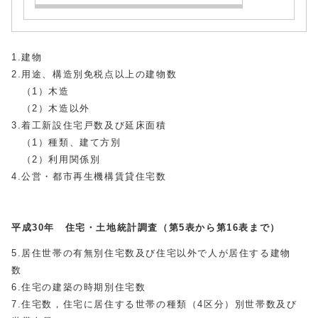
1.建物
2.用途、構造別免税点以上の建物数
（1）木造
（2）木造以外
3.着工新設住宅戸数及び延床面積
（1）種類、建て方別
（2）利用関係別
4.公営・都市再生機構賃貸住宅数
平成30年 住宅・土地統計調査（第5表から第16表まで）
5.居住世帯の有無別住宅数及び住宅以外で人が居住する建物
数
6.住宅の建築の時期別住宅数
7.住宅数，住宅に居住する世帯の種類（4区分）別世帯数及び