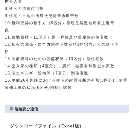
世帯人員
8.延べ面積別住宅数
9.住宅・土地の所有状況別普通世帯数
10.権利取得の相手方（6区分）別現住居敷地所有主世帯
数
11.敷地面積（11区分）別一戸建及び長屋建の住宅数
12.所有の関係・建て方別住宅数及び1住宅当たりの延べ面
積
13.高齢者等のための設備状況（13区分）別住宅数
14.空き家の種類（4区分），腐朽・破損有無別空き家数
15.省エネルギー設備等（7区分）別住宅数
16.平成26年以降における住宅の耐震診断の有無(3区分)，耐震
改修工事の状況(6区分)別持ち家数
Ⅻ 運輸及び通信
ダウンロードファイル（Excel版）