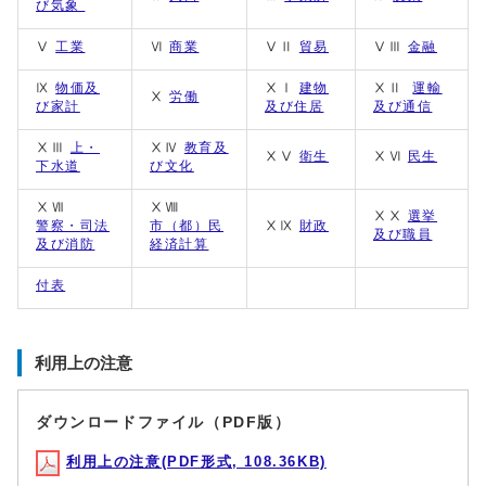
び気象
Ⅴ
工業
Ⅵ
商業
ⅤⅡ
貿易
ⅤⅢ
金融
Ⅸ
物価及
ⅩⅠ
建物
ⅩⅡ
運輸
Ⅹ
労働
び家計
及び住居
及び通信
ⅩⅢ
上・
ⅩⅣ
教育及
ⅩⅤ
衛生
ⅩⅥ
民生
下水道
び文化
ⅩⅦ
ⅩⅧ
ⅩⅩ
選挙
警察・司法
市（都）民
ⅩⅨ
財政
及び職員
及び消防
経済計算
付表
利用上の注意
ダウンロードファイル（PDF版）
利用上の注意(PDF形式, 108.36KB)