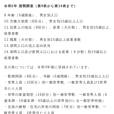
令和2年 国勢調査（第9表から第14表まで）
9.年齢（5歳階級）、男女別人口
10.労働力状態（8区分）、男女別15歳以上人口
11.従業上の地位（8区分）、産業（大分類）、男女別15歳以上
就業者数
12.職業（大分類）、男女別15歳以上就業者数
13.昼間人口の流入流出状況
14.昼間人口及び夜間人口における産業（大分類）別15歳以上
就業者数
次の表については、令和3年版に収録されています。
・配偶関係（4区分）、年齢（5歳階級）、男女別15歳以上人口
・世帯人員（10区分）別一般世帯数、一般世帯人員及び1世帯
当たり人員
・世帯の家族類型（16区分）別一般世帯数、一般世帯人員（6
歳未満・18歳未満・65歳以上の世帯員のいる一般世帯特掲）
・住居の種類・住宅の所有の関係（7区分）別一般世帯数、一
般世帯人員、1世帯当たり人員