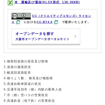
Ⅻ 運輸及び通信(XLSX形式, 138.30KB)
CC（クリエイティブコモンズ）ライセン
ス
における
CC-BY4.0
で提供いたします。
オープンデータを探す
大阪市オープンデータポータルサイト
1.種類別道路の延長及び面積
2.道路の舗装状況
3.幅員別道路延長
4.橋りょう数， 橋長及び橋面積
5.高速自動車国道の状況
6.交通手段別市（都）内駅の乗車人員
7.市（都）営バスの営業状況
8.高速鉄道（地下鉄）の営業状況