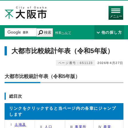
メニュー
検索
他の探し方
検索ヘルプ
大都市比較統計年表（令和5年版）
ページ番号：651123
2026年4月27日
大都市比較統計年表（令和5年版）
総目次
リンクをクリックすると当ページ内の各章にジャンプ
します
Ⅰ
土地及
Ⅱ
人口
Ⅲ
事業所
Ⅳ
農業