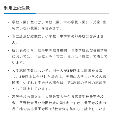
利用上の注意
学校（園）数には、休校（園）中の学校（園）（児童･生
徒のいない校園）を含みます。
市立計及び総数に、小学校・中学校の郊外校は含みませ
ん。
統計表のうち、初等中等教育機関、専修学校及び各種学校
においては、「公立」を「市立」または「府立」で表して
います。
入学志願者数において、同一人が2校以上に願書を提出
し、2校以上に合格した場合は、実際に入学した学校の志
願者、いずれも不合格の場合は、第1志願の学校の志願者
として計上しています。
高等学校の国立は、大阪教育大学付属高等学校天王寺校
舎、平野校舎及び池田校舎の3校舎ですが、天王寺校舎の
所在地である天王寺区で3校舎分を集約して計上していま