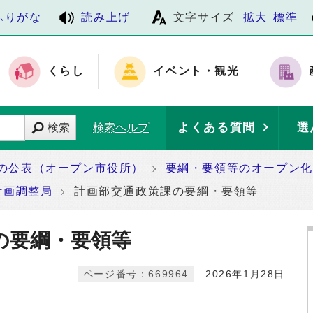
ふりがな
読み上げ
文字サイズ
拡大
標準
くらし
イベント・観光
よくある質問
選
検索
検索ヘルプ
の公表（オープン市役所）
要綱・要領等のオープン化
計画調整局
計画部交通政策課の要綱・要領等
の要綱・要領等
ページ番号：669964
2026年1月28日