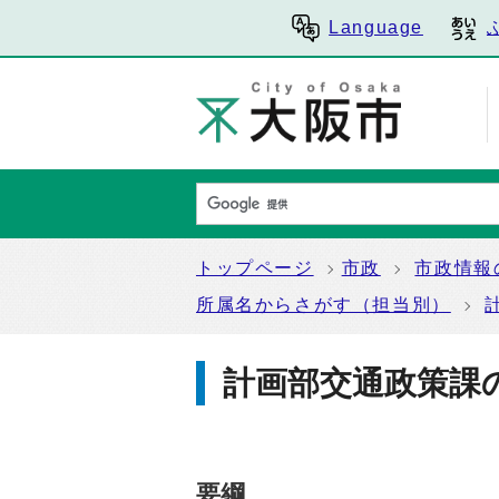
Language
トップページ
市政
市政情報
所属名からさがす（担当別）
計画部交通政策課
要綱