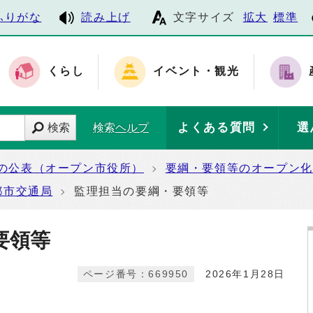
ふりがな
読み上げ
文字サイズ
拡大
標準
くらし
イベント・観光
よくある質問
選
検索
検索ヘルプ
の公表（オープン市役所）
要綱・要領等のオープン化
都市交通局
監理担当の要綱・要領等
要領等
ページ番号：669950
2026年1月28日