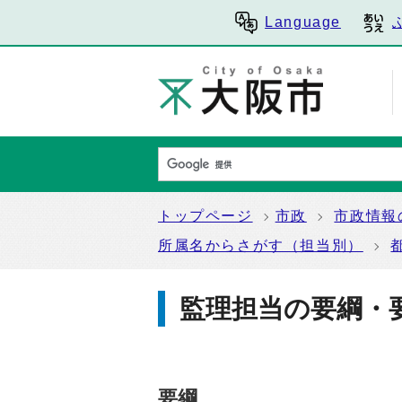
Language
トップページ
市政
市政情報
所属名からさがす（担当別）
監理担当の要綱・
要綱