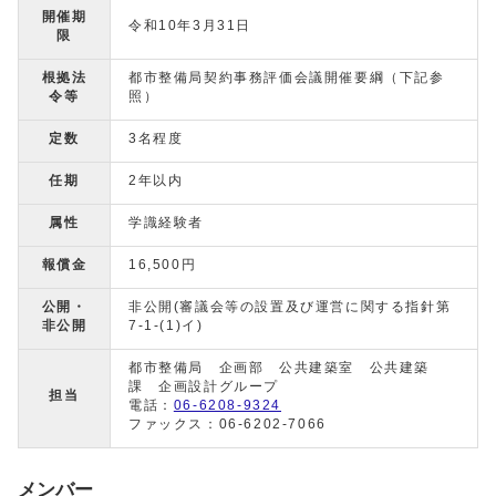
開催期
令和10年3月31日
限
根拠法
都市整備局契約事務評価会議開催要綱（下記参
令等
照）
定数
3名程度
任期
2年以内
属性
学識経験者
報償金
16,500円
公開・
非公開(審議会等の設置及び運営に関する指針第
非公開
7-1-(1)イ)
都市整備局 企画部 公共建築室 公共建築
課 企画設計グループ
担当
電話：
06-6208-9324
ファックス：06-6202-7066
メンバー