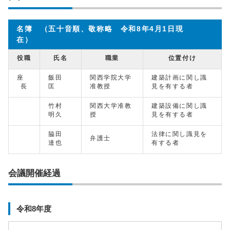
名簿 （五十音順、敬称略 令和8年4月1日現
在）
役職
氏名
職業
位置付け
座
飯田
関西学院大学
建築計画に関し識
長
匡
准教授
見を有する者
竹村
関西大学准教
建築設備に関し識
明久
授
見を有する者
脇田
法律に関し識見を
弁護士
達也
有する者
会議開催経過
令和8年度