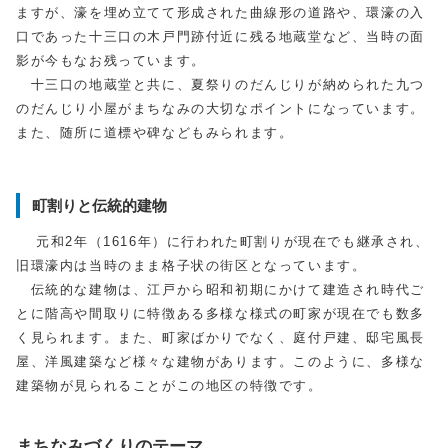
ますが、濠を埋め立てて形成された曲線形の道路や、環濠の入
口であった十三口の木戸門跡付近に残る地蔵堂など、当時の面
影が今もなお残っています。
十三口の地蔵堂と共に、夏祭りのだんじりが納められた九つ
のだんじり小屋がまちなみの大切なポイントになっています。
また、随所に道標や碑などもみられます。
町割りと伝統的建物
元和2年（1616年）に行われた町割りが現在でも継承され、
旧環濠内は当時のまま格子状の街区となっています。
伝統的な建物は、江戸から昭和初期にかけて建造され時代ご
とに階高や間取りに特徴ある多様な様式の町家が現在でも数多
く見られます。また、町家ばかりでなく、庭付戸建、邸宅風長
屋、洋風建築など様々な建物があります。このように、多様な
建築物が見られることがこの地区の特徴です。
まちなみづくりのテーマ