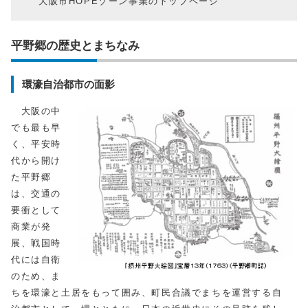
大阪市HOPEゾーン事業のトップページ
平野郷の歴史とまちなみ
環濠自治都市の面影
大阪の中
でも最も早
く、平安時
代から開け
た平野郷
は、交通の
要衝として
商業が発
展、戦国時
代には自衛
のため、ま
ちを環濠と土居をもって囲み、町民合議でまちを運営する自