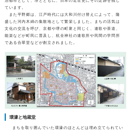
治都市として、堺とともに、日本の近世史にその足跡を残し
ています。
また平野郷は、江戸時代には大和川付け替えによって、隆
盛した河内木綿の集散地として繁栄しました。まちの活気は
文化の交流を呼び、京都や堺の町衆と同じく、連歌や茶道、
能楽などが町民に普及し、杭全神社の連歌所や民間の学問所
である合翠堂などが創立されました。
環濠と地蔵堂
まちを取り囲んでいた環濠のほとんどは埋め立てられてい