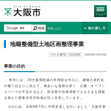
メニュー
検索
他の探し方
検索ヘルプ
地籍整備型土地区画整理事業
ページ番号：311686
2026年4月28日
事業の目的
本市には、JR⼤阪環状線の外周部を中⼼に、建物の⽼朽化
や建て詰まりに加えて、狭あいな道路が多く、公園・オープン
スペースが不⾜するなど、防災⾯や住環境⾯でさまざまな課題
を抱えた密集住宅市街地が広く分布しています。
そのため、令和8年3月に中間見直しを行いました「大阪市密