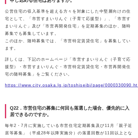
申し込める住宅はありますか。
公営住宅の収入基準を超える方々を対象にした中堅層向けの住
宅として、「市営すまいりんぐ（子育て応援型）」、「市営す
まいりんぐ」及び「市営再開発住宅」を定期募集のほか、随時
募集でも募集しています。
このほか、随時募集では、「市営特定賃貸住宅」を募集してい
ます。
詳しくは、下記のホームページ「市営すまいりんぐ（子育て応
援型）・市営すまいりんぐ・市営特定賃貸住宅・市営再開発住
宅の随時募集」をご覧ください。
https://www.city.osaka.lg.jp/toshiseibi/page/0000330090.h
Q22．市営住宅の募集に何回も落選した場合、優先的に入
居できるのですか。
毎年2・7月に実施している市営住宅定期募集及び11月「親子近
居等募集」（平成28年以降実施分）の落選回数が11回以上とな