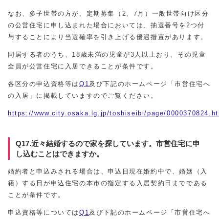
なお、多子世帯の方が、定期募集（2、7月）一般世帯向け区分
の公営住宅に申し込まれた場合においては、抽選番号を2つ付
与することにより当選確率を引き上げる優遇措置があります。
同居する者のうち、18歳未満の児童が3人以上おり、その児童
全員が公営住宅に入居できることが条件です。
各区分の申込資格等は
Q1
及び下記のホームページ「市営住宅へ
の入居」に掲載していますのでご覧ください。
https://www.city.osaka.lg.jp/toshiseibi/page/0000370824.h
Q17.近々結婚するので家を探しています。市営住宅に申
し込むことはできますか。
婚約者と申込みされる場合は、申込日現在婚約中で、婚姻（入
籍）する日が申込住宅の本市の指定する入居契約日までである
ことが条件です。
申込資格等については
Q1
及び下記のホームページ「市営住宅へ