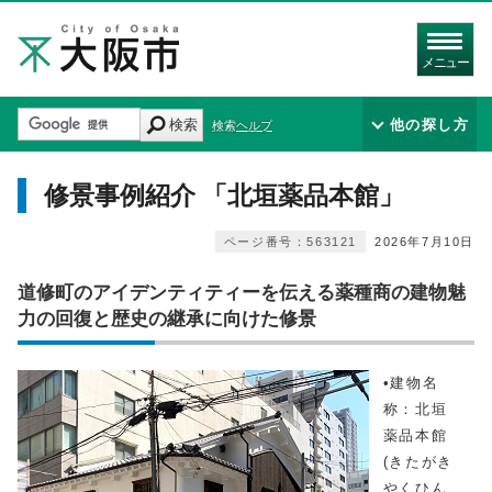
メニュー
検索
他の探し方
検索ヘルプ
修景事例紹介 「北垣薬品本館」
ページ番号：563121
2026年7月10日
道修町のアイデンティティーを伝える薬種商の建物魅
力の回復と歴史の継承に向けた修景
•建物名
称：北垣
薬品本館
(きたがき
やくひん