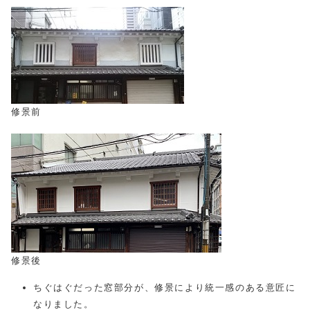
修景前
修景後
ちぐはぐだった窓部分が、修景により統一感のある意匠に
なりました。