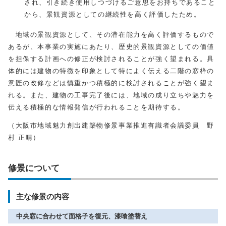
され、引き続き使用しつづけるご意思をお持ちであること
から、景観資源としての継続性を高く評価したため。
地域の景観資源として、その潜在能力を高く評価するもので
あるが、本事業の実施にあたり、歴史的景観資源としての価値
を担保する計画への修正が検討されることが強く望まれる。具
体的には建物の特徴を印象として特によく伝える二階の窓枠の
意匠の改修などは慎重かつ積極的に検討されることが強く望ま
れる。また、建物の工事完了後には、地域の成り立ちや魅力を
伝える積極的な情報発信が行われることを期待する。
（大阪市地域魅力創出建築物修景事業推進有識者会議委員 野
村 正晴）
修景について
主な修景の内容
中央窓に合わせて面格子を復元、漆喰塗替え