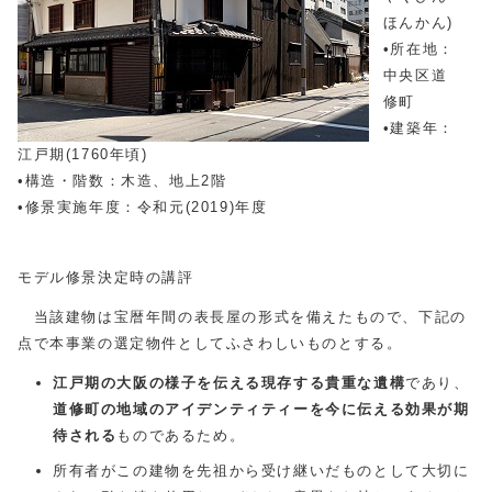
ほんかん)
•所在地：
中央区道
修町
•建築年：
江戸期(1760年頃)
•構造・階数：木造、地上2階
•修景実施年度：令和元(2019)年度
モデル修景決定時の講評
当該建物は宝暦年間の表長屋の形式を備えたもので、下記の
点で本事業の選定物件としてふさわしいものとする。
江戸期の大阪の様子を伝える現存する貴重な遺構
であり、
道修町の地域のアイデンティティーを今に伝える効果が期
待される
ものであるため。
所有者がこの建物を先祖から受け継いだものとして大切に