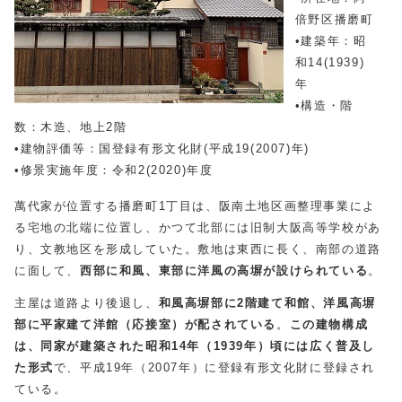
倍野区播磨町
•建築年：昭
和14(1939)
年
•構造・階
数：木造、地上2階
•建物評価等：国登録有形文化財(平成19(2007)年)
•修景実施年度：令和2(2020)年度
萬代家が位置する播磨町1丁目は、阪南土地区画整理事業によ
る宅地の北端に位置し、かつて北部には旧制大阪高等学校があ
り、文教地区を形成していた。敷地は東西に長く、南部の道路
に面して、
西部に和風、東部に洋風の高塀が設けられている
。
主屋は道路より後退し、
和風高塀部に2階建て和館、洋風高塀
部に平家建て洋館（応接室）が配されている
。
この建物構成
は、同家が建築された昭和14年（1939年）頃には広く普及し
た形式
で、平成19年（2007年）に登録有形文化財に登録され
ている。