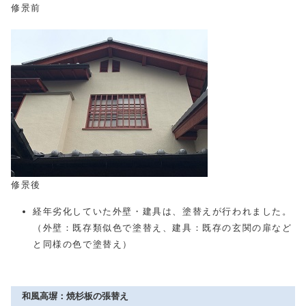
修景前
修景後
経年劣化していた外壁・建具は、塗替えが行われました。
（外壁：既存類似色で塗替え、建具：既存の玄関の扉など
と同様の色で塗替え）
和風高塀：焼杉板の張替え