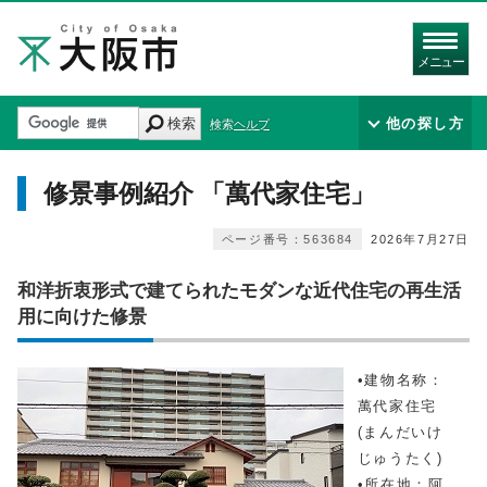
メニュー
検索
他の探し方
検索ヘルプ
修景事例紹介 「萬代家住宅」
ページ番号：563684
2026年7月27日
和洋折衷形式で建てられたモダンな近代住宅の再生活
用に向けた修景
•建物名称：
萬代家住宅
(まんだいけ
じゅうたく)
•所在地：阿