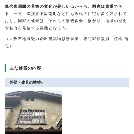
萬代家周囲の景観の変化が著しい点からも、同家は貴重
であ
る。一方、隣接する阪南町などにも近代の住宅が多く残されて
おり、同家の修景は、それらの景観保全に繋がり、地域の歴史
や魅力を発信する契機となろう。
（大阪市地域魅力創出建築物修景事業 専門家相談員 植松 清
志）
主な修景の内容
外壁・建具の塗替え