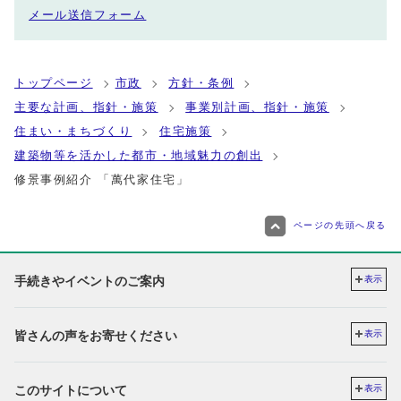
メール送信フォーム
トップページ
市政
方針・条例
主要な計画、指針・施策
事業別計画、指針・施策
住まい・まちづくり
住宅施策
建築物等を活かした都市・地域魅力の創出
修景事例紹介 「萬代家住宅」
ページの先頭へ戻る
手続きやイベントのご案内
表示
皆さんの声をお寄せください
表示
このサイトについて
表示