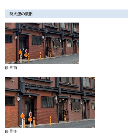
防火壁の復旧
修景前
修景後