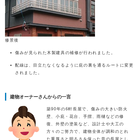
修景後
傷みが見られた木製建具の補修が行われました。
配線は、目立たなくなるように庇の裏を通るルートに変更
されました。
建物オーナーさんからの一言
築90年の6軒長屋で、傷みの大きい防火
壁、小庇・花台、手摺、雨樋などの修
復、外壁の塗装など、設計士や大工の
方々のご努力で、建物全体が調和のとれ
た重厚さと明るさを保った昔の長屋とし