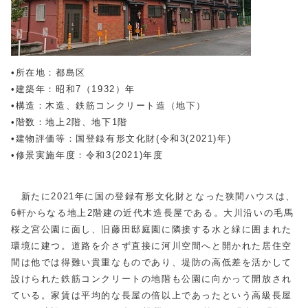
•所在地：都島区
•建築年：昭和7（1932）年
•構造：木造、鉄筋コンクリート造（地下）
•階数：地上2階、地下1階
•建物評価等：国登録有形文化財(令和3(2021)年)
•修景実施年度：令和3(2021)年度
新たに2021年に国の登録有形文化財となった狭間ハウスは、
6軒からなる地上2階建の近代木造長屋である。大川沿いの毛馬
桜之宮公園に面し、旧藤田邸庭園に隣接する水と緑に囲まれた
環境に建つ。道路を介さず直接に河川空間へと開かれた居住空
間は他では得難い貴重なものであり、堤防の高低差を活かして
設けられた鉄筋コンクリートの地階も公園に向かって開放され
ている。家賃は平均的な長屋の倍以上であったという高級長屋