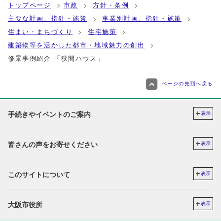
トップページ
市政
方針・条例
主要な計画、指針・施策
事業別計画、指針・施策
住まい・まちづくり
住宅施策
建築物等を活かした都市・地域魅力の創出
修景事例紹介 「狭間ハウス」
ページの先頭へ戻る
手続きやイベントのご案内
表示
皆さんの声をお寄せください
表示
このサイトについて
表示
大阪市役所
表示