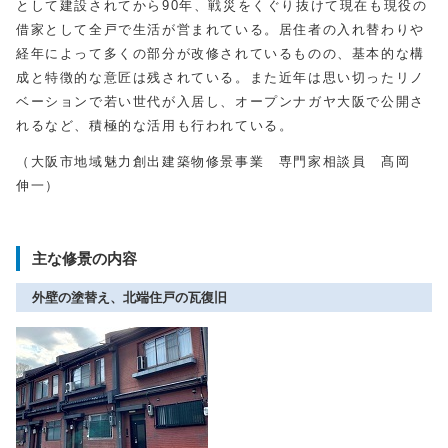
として建設されてから90年、戦災をくぐり抜けて現在も現役の
借家として全戸で生活が営まれている。居住者の入れ替わりや
経年によって多くの部分が改修されているものの、基本的な構
成と特徴的な意匠は残されている。また近年は思い切ったリノ
ベーションで若い世代が入居し、オープンナガヤ大阪で公開さ
れるなど、積極的な活用も行われている。
（大阪市地域魅力創出建築物修景事業 専門家相談員 髙岡
伸一）
主な修景の内容
外壁の塗替え、北端住戸の瓦復旧