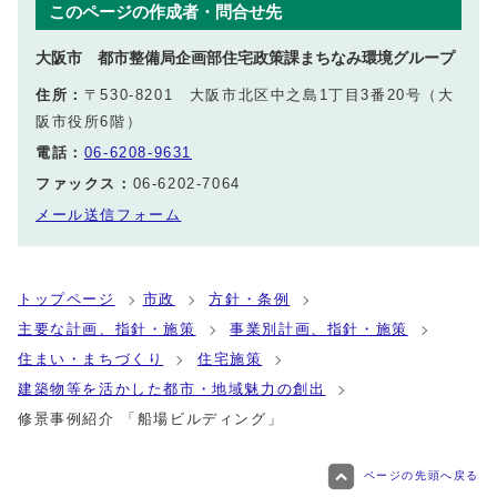
このページの作成者・問合せ先
大阪市 都市整備局企画部住宅政策課まちなみ環境グループ
住所：
〒530-8201 大阪市北区中之島1丁目3番20号（大
阪市役所6階）
電話：
06-6208-9631
ファックス：
06-6202-7064
メール送信フォーム
トップページ
市政
方針・条例
主要な計画、指針・施策
事業別計画、指針・施策
住まい・まちづくり
住宅施策
建築物等を活かした都市・地域魅力の創出
修景事例紹介 「船場ビルディング」
ページの先頭へ戻る