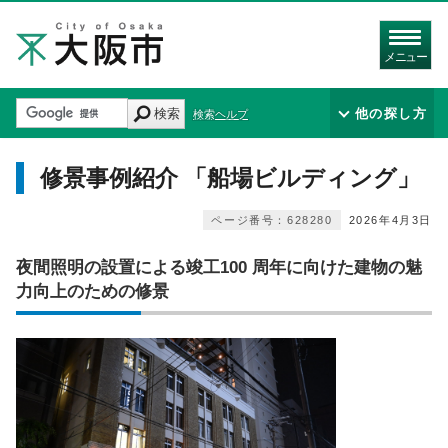
メニュー
検索
他の探し方
検索ヘルプ
修景事例紹介 「船場ビルディング」
ページ番号：628280
2026年4月3日
夜間照明の設置による竣工100 周年に向けた建物の魅
力向上のための修景