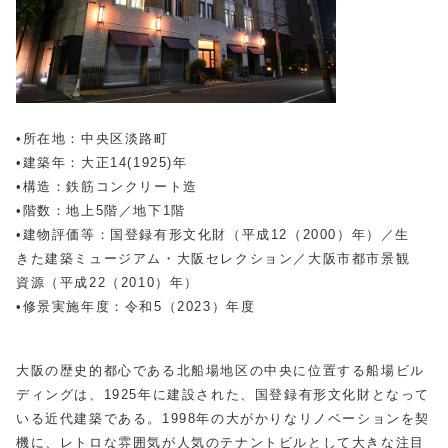
•所在地：中央区淡路町
•建築年：大正14(1925)年
•構造：鉄筋コンクリート造
•階数：地上5階／地下1階
•建物評価等：国登録有形文化財（平成12（2000）年）／生
きた建築ミュージアム・大阪セレクション／大阪市都市景観
資源（平成22（2010）年）
•修景実施年度：令和5（2023）年度
大阪の歴史的都心である北船場地区の中央に位置する船場ビル
ディングは、1925年に建設された、国登録有形文化財となって
いる近代建築である。1998年の大がかりなリノベーションを契
機に、レトロな雰囲気が人気のテナントビルとして大きな注目