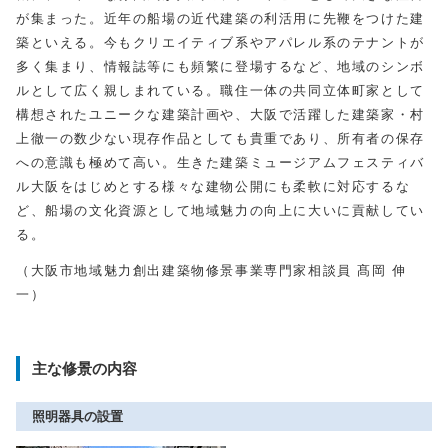
が集まった。近年の船場の近代建築の利活用に先鞭をつけた建
築といえる。今もクリエイティブ系やアパレル系のテナントが
多く集まり、情報誌等にも頻繁に登場するなど、地域のシンボ
ルとして広く親しまれている。職住一体の共同立体町家として
構想されたユニークな建築計画や、大阪で活躍した建築家・村
上徹一の数少ない現存作品としても貴重であり、所有者の保存
への意識も極めて高い。生きた建築ミュージアムフェスティバ
ル大阪をはじめとする様々な建物公開にも柔軟に対応するな
ど、船場の文化資源として地域魅力の向上に大いに貢献してい
る。
（大阪市地域魅力創出建築物修景事業専門家相談員 髙岡 伸
一）
主な修景の内容
照明器具の設置