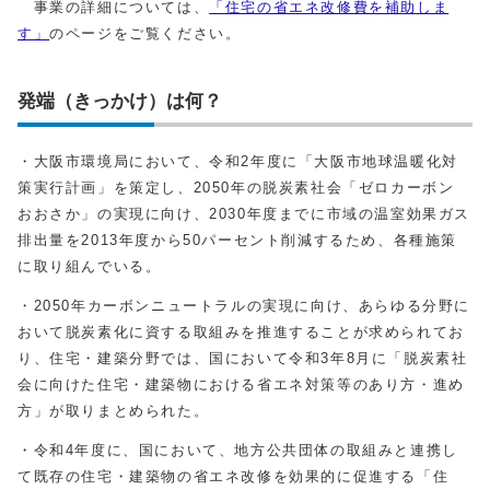
事業の詳細については、
「住宅の省エネ改修費を補助しま
す」
のページをご覧ください。
発端（きっかけ）は何？
・大阪市環境局において、令和2年度に「大阪市地球温暖化対
策実行計画」を策定し、2050年の脱炭素社会「ゼロカーボン
おおさか」の実現に向け、2030年度までに市域の温室効果ガス
排出量を2013年度から50パーセント削減するため、各種施策
に取り組んでいる。
・2050年カーボンニュートラルの実現に向け、あらゆる分野に
おいて脱炭素化に資する取組みを推進することが求められてお
り、住宅・建築分野では、国において令和3年8月に「脱炭素社
会に向けた住宅・建築物における省エネ対策等のあり方・進め
方」が取りまとめられた。
・令和4年度に、国において、地方公共団体の取組みと連携し
て既存の住宅・建築物の省エネ改修を効果的に促進する「住