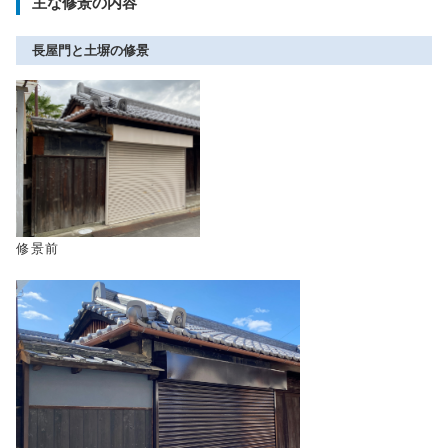
主な修景の内容
長屋門と土塀の修景
修景前