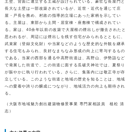
土壁、背面に連立する土蔵が設けられている。豪壮な長屋門と
長大な土壁は一部改築されているが、近世・近代を通じて庄
屋・戸長を務め、村政の指導的立場にあった家柄を示してい
る。主屋は、東部から土間・居室棟・座敷棟で構成されてい
る。家は、40余年以前の改築で大屋根の煙出しが撤去されたと
思われるが、周辺には煙出しを残す住宅がみられるとともに、
武束家（登録文化財）や当家などのような歴史的な外観を継承
する住宅もみられ、良好なまちなみ形成の向上に寄与するもの
である。当家の西部を通る中高野街道は、高野山、伊勢詣など
で発展した街道で、この街道に面する瓜破天神社では、夏祭り
が賑やかに執り行われている。さらに、集落内には敬正寺が存
立している。このような街道と地域の歴史を知ることは、地域
への愛着や誇りの醸成につながり、地域活力の向上も期待され
る。
（大阪市地域魅力創出建築物修景事業 専門家相談員 植松 清
志）