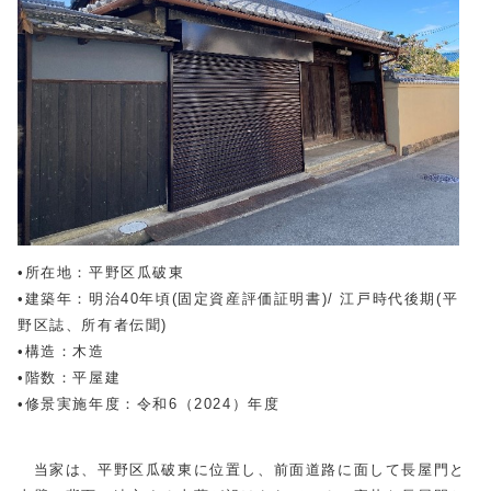
•所在地：平野区瓜破東
•建築年：明治40年頃(固定資産評価証明書)/ 江戸時代後期(平
野区誌、所有者伝聞)
•構造：木造
•階数：平屋建
•修景実施年度：令和6（2024）年度
当家は、平野区瓜破東に位置し、前面道路に面して長屋門と