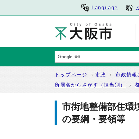
Language
トップページ
市政
市政情報
所属名からさがす（担当別）
市街地整備部住環
の要綱・要領等