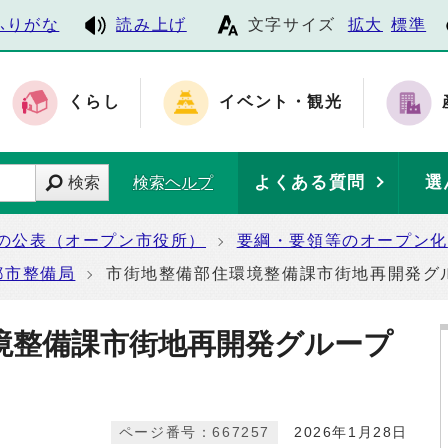
ふりがな
読み上げ
文字サイズ
拡大
標準
くらし
イベント・観光
よくある質問
選
検索
検索ヘルプ
の公表（オープン市役所）
要綱・要領等のオープン化
都市整備局
市街地整備部住環境整備課市街地再開発グ
境整備課市街地再開発グループ
ページ番号：667257
2026年1月28日